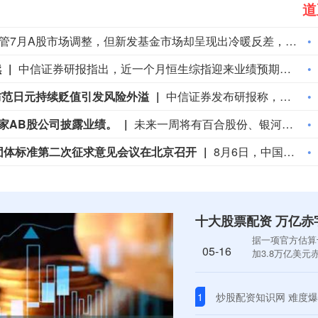
道
尽管7月A股市场调整，但新发基金市场却呈现出冷暖反差，多只主动权益新品募集成绩亮眼。普通投资者踊跃认购新基金的背后，是不少基金经理对于当前科技行情长周期属性的深度研判，公募普遍判断AI产业浪潮不是短期主题炒作，科技浪潮的演绎周期也远不止半年。
续
中信证券研报指出，近一个月恒生综指迎来业绩预期反转，中报超预期与利好预告推动全年盈利上修；而恒科指数受制于乘用车盈利分化及头部互联网平台资本开支扩张对短期利润率的压制，预期修复相对滞后。行业上，医疗保健（CXO与制药龙头驱动）、金融（券商资管与保险）、公用事业及周期运输景气上行；消费、地产及资讯科技预期遭下调。交易层面呈现资金回补超跌低位板块与交易高景气业绩动能的“双管齐下”特征。面对财报密集披露期与海内外宏观扰动，配置建议维持“红利防守+成长弹性”杠铃策略：防守端锁定高股息、低β“类债”资产；进攻端聚焦互联网巨头、双向资金加仓的机器人与生物科技，以及技术硬件与AI应用，兼顾创新药及工业金属的催化布局。
防范日元持续贬值引发风险外溢
中信证券发布研报称，美日联合干预外汇市场，旨在防范日元持续贬值引发风险外溢。日本面临的主要困境在于，其国内通胀持续低于日银目标水平，货币政策加息意愿有限，同时高市早苗内阁减税计划可能进一步扩大日本财政缺口，削弱投资者对日元资产的信心。而美国的担忧则在于，日本为稳定汇率或减持美国国债，在美债供给维持高位的背景下可能进一步推升长端利率。总体来看，美日短期干预汇市有助于稳定市场预期，但在两国利差仍处高位的情况下，日元持续大幅升值的空间有限。相较于日本股市，美股在盈利增长、行业结构及AI产业链方面仍具备更显著的优势。
家AB股公司披露业绩。
未来一周将有百合股份、银河微电等263家AB股公司披露业绩。
团体标准第二次征求意见会议在北京召开
8月6日，中国广告协会生成式引擎优化（GEO）团体标准第二次征求意见会议在北京召开。中国广告协会秘书长霍焰、副秘书长崔妍出席会议并深度参与标准研讨，来自央视网、抖音集团、阿里巴巴千问大模型、搜狐、360智见、利欧数字、微盟集团、深演智能、PureblueAI清蓝、钛镁AI、氧气科技、沙利文、泰和泰律所、国家广告研究院等GEO服务企业、互联网平台、大模型厂商、主流媒体、专业咨询机构、律师事务所及学术科研机构等全产业链各环节的专家代表参会，围绕中国广告协会三项GEO团体标准征求意见稿展开全面深度研讨，为标准完善建言献策。本次会议对7月8日首次征求意见以来GEO全产业链及监管部门等各方意见进行了全面系统梳理，后续协会将形成送审稿，持续推进标准完善工作，保障标准的权威性、专业性、普适性。
十大股票配资 万亿赤
据一项官方估算
05-16
加3.8万亿美元
1
炒股配资知识网 难度爆