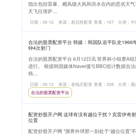
指出包括雷暴、飓风级大风和洪水在内的恶劣天气
天飞往堪萨....
日期：06-12
来源：易启胜配资
查看：
167
分类：
中
合法的股票配资平台 韩媒：韩国队追平队史1966
钟4次射门
合法的股票配资平台 6月12日讯 世界杯小组赛A
进行。 根据韩国媒体Naver援引BBC统计数据
韩....
日期：06-12
来源：老钱庄配资
查看：
208
分类：
最
合法的股票配资平台
配资炒股开户网 这球有没有越位干扰？克雷伊奇
位置
配资炒股开户网 *掷界外球那一刻处于“越位位置