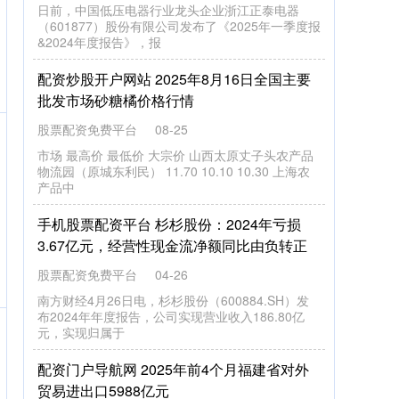
日前，中国低压电器行业龙头企业浙江正泰电器
（601877）股份有限公司发布了《2025年一季度报
&2024年度报告》，报
配资炒股开户网站 2025年8月16日全国主要
批发市场砂糖橘价格行情
股票配资免费平台
08-25
市场 最高价 最低价 大宗价 山西太原丈子头农产品
物流园（原城东利民） 11.70 10.10 10.30 上海农
产品中
手机股票配资平台 杉杉股份：2024年亏损
3.67亿元，经营性现金流净额同比由负转正
股票配资免费平台
04-26
南方财经4月26日电，杉杉股份（600884.SH）发
布2024年年度报告，公司实现营业收入186.80亿
元，实现归属于
配资门户导航网 2025年前4个月福建省对外
贸易进出口5988亿元