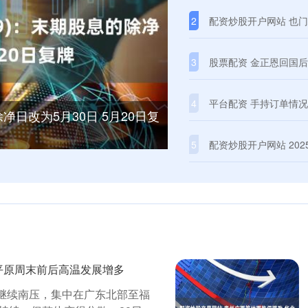
2
配资炒股开户网站 也门海
3
股票配资 金正恩回国
4
平台配资 手持订单情况
净日改为5月30日 5月20日复
5
配资炒股开户网站 20
平原周末前后高温发展增多
将继续南压，集中在广东北部至福