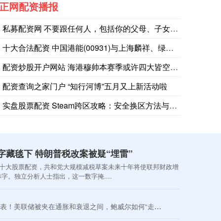
正网配资播报
私募配资网 不要跟任何人，包括你的父母、子女、枕边人，分享这
十大合法配资 中国港能(00931)与上海麟祥、绿地金创及贵
配资炒股开户网站 海港穆帅本赛季或许四大皆空 但下个赛季就未
配资查询之家门户 “知行河博”五月又上新活动啦
实盘股票配资 Steam跨区攻略：安全换区方法与网络优化指南
字藏毯下 特朗普税改案被疑“埋雷”
十大股票配资，共和党大规模减税草案未来十年将使联邦财政增
赤字。独立分析人士指出，这一数字掩....
表！美联储被夹在通胀和衰退之间，鲍威尔如何“走钢丝”？