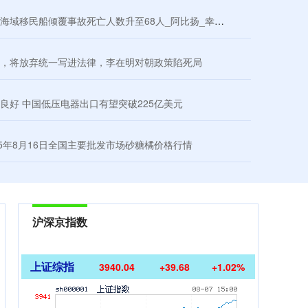
域移民船倾覆事故死亡人数升至68人_阿比扬_幸存者_遇难者
后，将放弃统一写进法律，李在明对朝政策陷死局
良好 中国低压电器出口有望突破225亿美元
25年8月16日全国主要批发市场砂糖橘价格行情
沪深京指数
上证综指
3940.04
+39.68
+1.02%