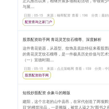
正式推出以来，相继开展多场精彩活动，带领青少
与展....
日期：05-15
来源：楠帮配资
查看：
196
分类：
最好
配资查询之家门户
股票配资助手网 青花灵芝纹石榴尊、深度解析
这件青花瓷器，从器型、纹饰及底款特征来看股票
的青花灵芝纹石榴尊，是一件极具历史价值与艺术
（一）宣德时期....
日期：05-15
来源：点点策略网
查看：
159
分类：
中
股票配资助手网
短线炒股配资 余象斗的雕版
建阳，这个古老的山中县邑，在宋代创造了两项辉
目”的稀世珍品，一是雕版，被世人谥之为“图书之